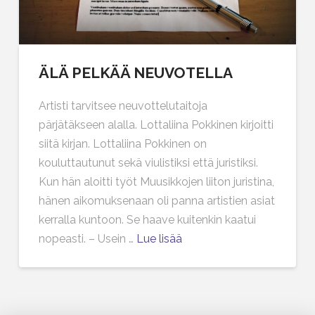
ÄLÄ PELKÄÄ NEUVOTELLA
Artisti tarvitsee neuvottelutaitoja
pärjätäkseen alalla. Lottaliina Pokkinen kirjoitti
siitä kirjan. Lottaliina Pokkinen on
kouluttautunut sekä viulistiksi että juristiksi.
Kun hän aloitti työt Muusikkojen liiton juristina,
hänen aikomuksenaan oli panna artistien asiat
kerralla kuntoon. Se haave kuitenkin kaatui
nopeasti. – Usein …
Lue lisää