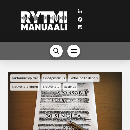
Kustannussopimus
Levytyssopimus
Lottaliina Pokkinen
Neuvotteleminen
Neuvottelu
Sopimus