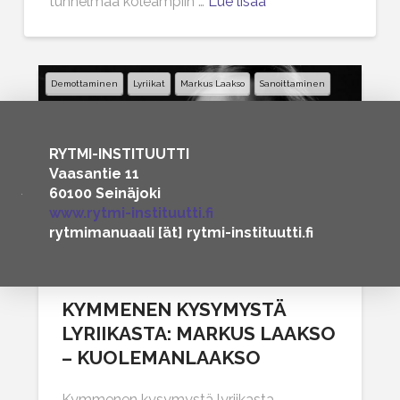
tunnelmaa koleampiin …
Lue lisää
Demottaminen
Lyriikat
Markus Laakso
Sanoittaminen
RYTMI-INSTITUUTTI
Vaasantie 11
60100 Seinäjoki
www.rytmi-instituutti.fi
rytmimanuaali [ät] rytmi-instituutti.fi
KYMMENEN KYSYMYSTÄ
LYRIIKASTA: MARKUS LAAKSO
– KUOLEMANLAAKSO
Kymmenen kysymystä lyriikasta –