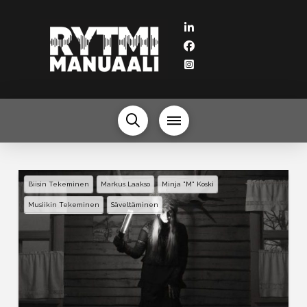
Biisin Tekeminen
Markus Laakso
Minja "M" Koski
Musiikin Tekeminen
Säveltäminen