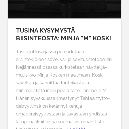
TUSINA KYSYMYSTÄ
BIISINTEOSTA: MINJA ”M” KOSKI
Tässä juttusarjassa pureudutaan
biisintekijöiden sävellys- ja sovitusmetodeihin.
Neljännessä osassa kurkistetaan näyttelijä-
muusikko Minja Kosken maailmaan. Koski
säveltää ja sanoittaa tunteikasta ja
minimalistista indie popia taiteilijanimellä M.
Hänen syyskuussa ilmestynyt Tehtaantyttö-
debyyttinsä on kerännyt kehuja
omaperäisyydestään ja tavastaan yhdistää
lämpimänkaihoisaa suomalaisromanttista