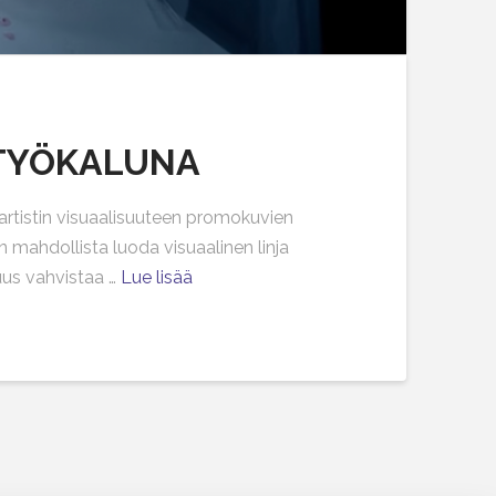
ITYÖKALUNA
 artistin visuaalisuuteen promokuvien
n mahdollista luoda visuaalinen linja
suus vahvistaa …
Lue lisää