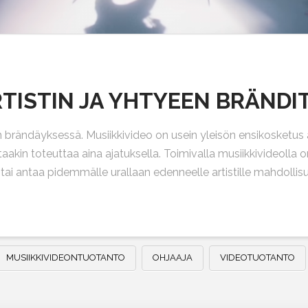
RTISTIN JA YHTYEEN BRÄND
tin brändäyksessä. Musiikkivideo on usein yleisön ensikosketus
taakin toteuttaa aina ajatuksella. Toimivalla musiikkivideolla o
e tai antaa pidemmälle urallaan edenneelle artistille mahdolli
MUSIIKKIVIDEONTUOTANTO
OHJAAJA
VIDEOTUOTANTO