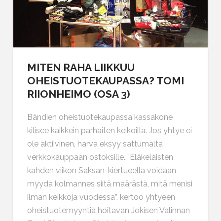
MITEN RAHA LIIKKUU
OHEISTUOTEKAUPASSA? TOMI
RIIONHEIMO (OSA 3)
Bändien oheistuotekaupassa kassakone
kilisee kaikkein parhaiten keikoilla. Jos yhtye ei
ole aktiivinen, harva eksyy sattumalta
verkkokauppaan ostoksille. ”Eläkeläisten
kahden viikon Saksan-kiertueella voidaan
myydä kolmannes siitä määrästä, mitä menisi
ilman keikkoja vuodessa”, kertoo yhtyeen
oheistuotemyyntiä hoitavan Jokisen Valinnan