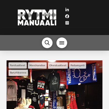
Fanituotteet
Merchandise
Oheistuotteet
Paitamyynti
Rahaliikenne