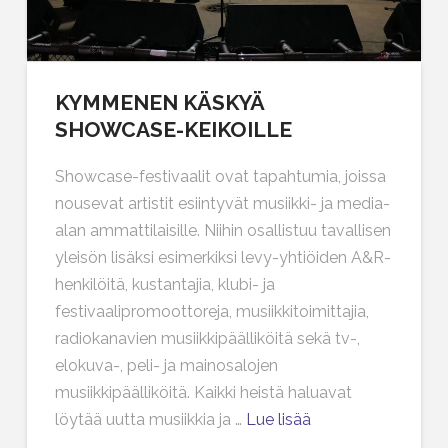
KYMMENEN KÄSKYÄ
SHOWCASE-KEIKOILLE
Showcase-festivaalit ovat tapahtumia, joissa
nousevat artistit esiintyvät musiikki- ja media-
alan ammattilaisille. Niihin osallistuu tavallisen
yleisön lisäksi esimerkiksi levy-yhtiöiden A&R-
henkilöitä, kustantajia, klubi- ja
festivaalipromoottoreja, musiikkitoimittajia,
radiokanavien musiikkipäälliköitä sekä tv-,
elokuva-, peli- ja mainosalojen
musiikkipäälliköitä. Kaikki heistä haluavat
löytää uutta musiikkia ja …
Lue lisää