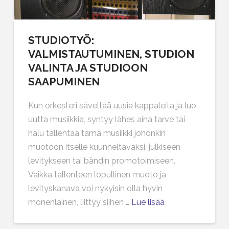
STUDIOTYÖ:
VALMISTAUTUMINEN, STUDION
VALINTA JA STUDIOON
SAAPUMINEN
Kun orkesteri säveltää uusia kappaleita ja luo
uutta musiikkia, syntyy lähes aina tarve tai
halu tallentaa tämä musiikki johonkin
muotoon itselle kuunneltavaksi, julkiseen
levitykseen tai bändin promotoimiseen.
Vaikka tallenteen lopullinen muoto ja
levityskanava voi nykyisin olla hyvin
monenlainen, liittyy siihen …
Lue lisää