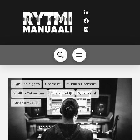
High-End Kirjasto
Lisensointi
Musiikin Lisensointi
Musiikin Tekeminen
Musiikintekijä
Synkronointi
Tuotantomusiikki