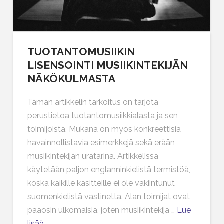
TUOTANTOMUSIIKIN
LISENSOINTI MUSIIKINTEKIJÄN
NÄKÖKULMASTA
Tämän artikkelin tarkoitus on tarjota
perustietoa tuotantomusiikkialasta ja sen
toimijoista. Mukana on myös konkreettisia
havainnollistavia esimerkkejä sekä erään
musiikintekijän uratarina. Artikkelissa
käytetään paljon englanninkielistä termistöä,
koska kaikille käsitteille ei ole vakiintunut
suomenkielistä vastinetta. Alan toimijat ovat
pääosin ulkomaisia, joten musiikintekijä …
Lue
lisää