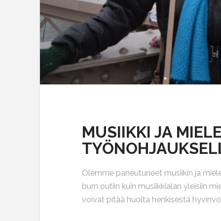
MUSIIKKI JA MIE
TYÖNOHJAUKSEL
Olemme paneutuneet musiikin ja mielen
burn outiin kuin musiikkialan yleisiin
voivat pitää huolta henkisestä hyvinv