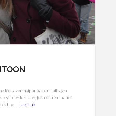
UNTOON
aa kiertävän huippubändin soittajan
me yhteen keinoon, jolla etenkin bändit
folk hop …
Lue lisää