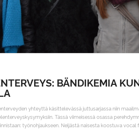
LENTERVEYS: BÄNDIKEMIA K
LA
terveyden yhteyttä käsittelevässä juttusarjassa niin maailm
 mielenterveyskysymyksiin. Tässä viimeisessä osassa perehdym
oinnistaan: työnohjaukseen. Neljästä naisesta koostuva vocal 