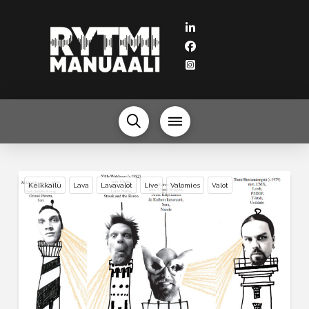
Keikkailu
Lava
Lavavalot
Live
Valomies
Valot