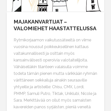
MAJAKANVARTIJAT –
VALOMIEHET HAASTATTELUSSA
Rytmikorjaamon vaikutussäteeltä on viime
vuosina noussut poikkeuksellinen kattaus
valtakunnallisesti ja osittain myös
kansainvälisesti operoivia valotaiteilijoita.
Vähäiselläkin tilanteen valaisulla voimme
todeta tämän pienen mutta värikkään ryhmän
värittäneen seikkailuja ainakin seuraaville
yhtyeille ja artisteille: Chisu, CMX, Lordi,
PMMP, Samuli Putro, Tiktak, Uniklubi, Nicole ja
Sara. Merkittävää on ollut myös samaisten
kavereiden panos syrjäisten, pieniä veneitä