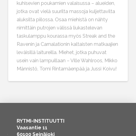
kuhisevien poukamien valaisussa – alueiden,
jotka ovat vielä suurilta massoja kuljettavilta
aluksilta piilossa. Osaa miehistä on nähty
nimittäin putrojen välissä liukastelevan
taskulamppu kourassa myös Streak and the
Ravenin ja Carnalationin kaltaisten matkaajien
leväisillä laitureilla. Miehet, jotka puhuvat
usein vain lampuillaan – Ville Wahlroos, Mikko
Männistö, Tomi Rintamäenpää ja Jussi Koivu!
RYTMI-INSTITUUTTI
Vaasantie 11
60100 Seinäjoki