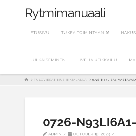
Rytmimanuaali
ETUSIVU
TUKEA TOIMINTAAN
HAKUS
JULKAISEMINEN
LIVE JA KEIKKAILU
MA
HOME
TULOVIRRAT MUSIIKKIALALLA
0726-N93LI6A1-VASTAVAL
0726-N93LI6A1
ADMIN
OCTOBER 19, 2023