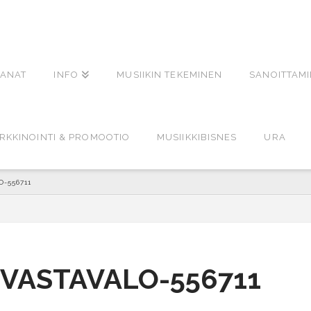
ANAT
INFO
MUSIIKIN TEKEMINEN
SANOITTAM
RKKINOINTI & PROMOOTIO
MUSIIKKIBISNES
URA
O-556711
-VASTAVALO-556711