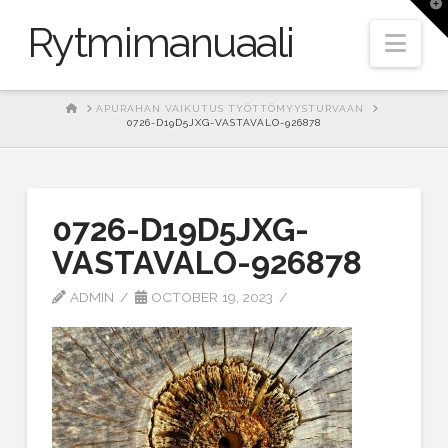
T
t
Rytmimanuaali
W
Nav
HOME
APURAHAN VAIKUTUS TYÖTTÖMYYSTURVAAN
0726-D19D5JXG-VASTAVALO-926878
0726-D19D5JXG-
VASTAVALO-926878
ADMIN
OCTOBER 19, 2023