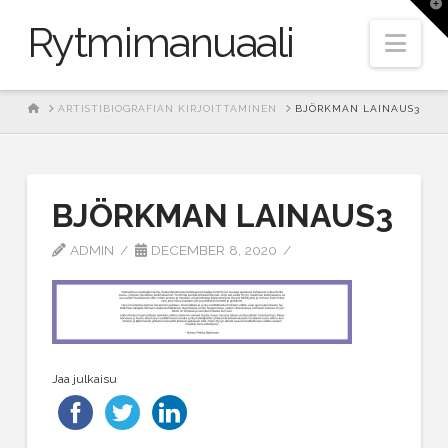
T
t
Rytmimanuaali
W
Nav
HOME
ARTISTIBIOGRAFIAN KIRJOITTAMINEN
BJÖRKMAN LAINAUS3
BJÖRKMAN LAINAUS3
ADMIN
DECEMBER 8, 2020
Jaa julkaisu