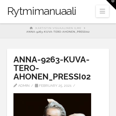
T
t
Rytmimanuaali
W
Nav
HOME
ARTISTIN VISUAALINEN ILME
ANNA-9263-KUVA-TERO-AHONEN_PRESSI02
ANNA-9263-KUVA-
TERO-
AHONEN_PRESSI02
ADMIN
FEBRUARY 25, 2021