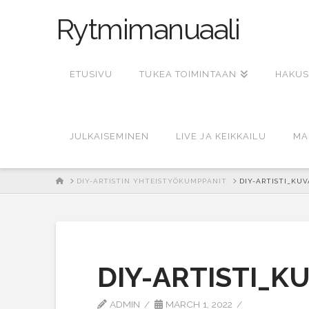
Rytmimanuaali
ETUSIVU
TUKEA TOIMINTAAN
HAKUS
JULKAISEMINEN
LIVE JA KEIKKAILU
MA
HOME
DIY-ARTISTIN YHTEISTYÖKUMPPANIT
DIY-ARTISTI_KUV
DIY-ARTISTI_K
ADMIN
MARCH 1, 2022