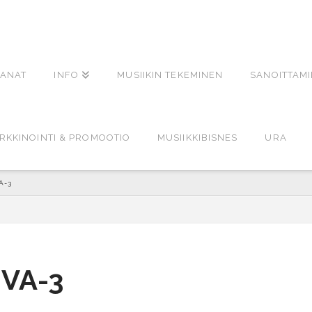
ANAT
INFO
MUSIIKIN TEKEMINEN
SANOITTAM
RKKINOINTI & PROMOOTIO
MUSIIKKIBISNES
URA
A-3
UVA-3