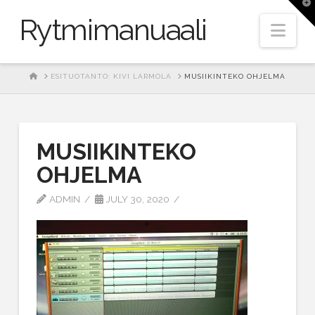
T
t
Rytmimanuaali
W
Nav
HOME
ESITUOTANTO: KIVI LARMOLA
MUSIIKINTEKO OHJELMA
MUSIIKINTEKO
OHJELMA
ADMIN
JULY 30, 2020