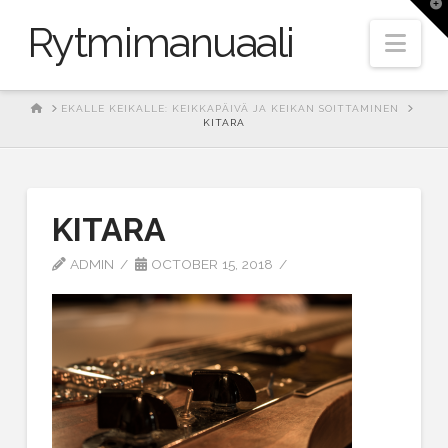
T
t
Rytmimanuaali
W
Nav
HOME
EKALLE KEIKALLE: KEIKKAPÄIVÄ JA KEIKAN SOITTAMINEN
KITARA
KITARA
ADMIN
OCTOBER 15, 2018