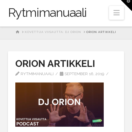
T
t
Rytmimanuaali
W
Nav
HOME
KOVETTUA VIISAUTTA: DJ ORION
ORION ARTIKKELI
ORION ARTIKKELI
RYTMIMANUAALI
SEPTEMBER 16, 2019