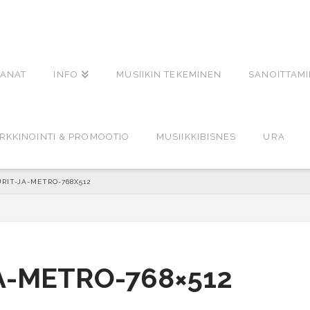
ANAT
INFO
MUSIIKIN TEKEMINEN
SANOITTAM
RKKINOINTI & PROMOOTIO
MUSIIKKIBISNES
URA
RIT-JA-METRO-768X512
A-METRO-768×512