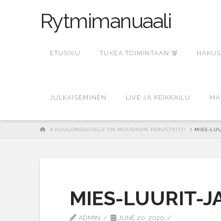
Rytmimanuaali
ETUSIVU
TUKEA TOIMINTAAN
HAKUS
JULKAISEMINEN
LIVE JA KEIKKAILU
MA
HOME
KUULONSUOJELU ON MUUSIKON PERUSTAITO
MIES-LUU
MIES-LUURIT-J
ADMIN
JUNE 20, 2020