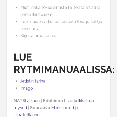
Mieti, mikä tekee sinusta tai teistä artistina
mielenkiintoisen?
Lue muiden artistien tarinoita (biografiat) ja
arvioi niitä.
Kirjoita oma tarina.
LUE
RYTMIMANUAALISSA:
Artistin tarina
Imago
MATSI
alkuun
|
Edellinen
Live: keikkailu ja
myynti
|
Seuraava
Markkinointi ja
kilpailutilanne