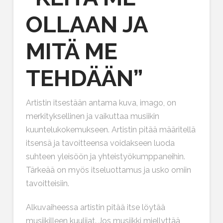
OLLAAN JA
MITÄ ME
TEHDÄÄN”
Artistin itsestään antama kuva, imago, on
merkityksellinen ja vaikuttaa musiikin
kuuntelukokemukseen. Artistin pitää määritellä
itsensä ja tavoitteensa voidakseen luoda
suhteen yleisöön ja yhteistyökumppaneihin.
Tärkeää on myös itseluottamus ja usko omiin
tavoitteisiin.
Alkuvaiheessa artistin pitää itse löytää
musiikilleen kuulijat. Jos musiikki miellyttää,