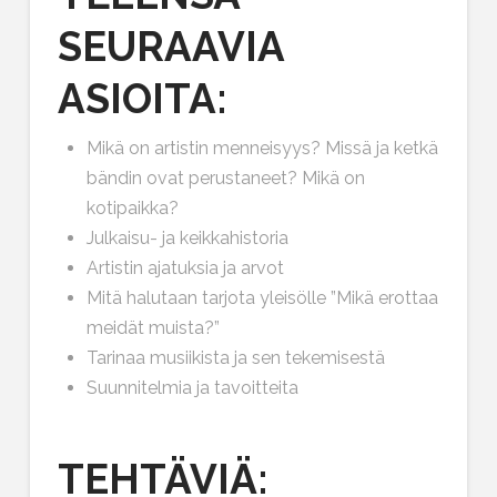
SEURAAVIA
ASIOITA:
Mikä on artistin menneisyys? Missä ja ketkä
bändin ovat perustaneet? Mikä on
kotipaikka?
Julkaisu- ja keikkahistoria
Artistin ajatuksia ja arvot
Mitä halutaan tarjota yleisölle ”Mikä erottaa
meidät muista?”
Tarinaa musiikista ja sen tekemisestä
Suunnitelmia ja tavoitteita
TEHTÄVIÄ: