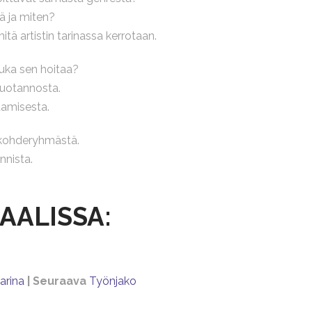
ä ja miten?
tä artistin tarinassa kerrotaan.
 kuka sen hoitaa?
tuotannosta.
tamisesta.
a kohderyhmästä.
nnista.
AALISSA:
tarina
| Seuraava
Työnjako