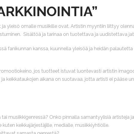
ARKKINOINTIA”
 yleisö omalle musiikille ovat. Artistin myyntiin liittyy olenna
uminen. Sisältöä ja tarinaa on tuotettava ja uudistettava jat
essä fanikunnan kanssa, kuunnella yleisöä ja heidän palautetta 
promootiokeino, jos tuotteet istuvat luontevasti artistin imag
ä ja keikkataukojen aikana on suotavaa, jotta artisti ei pääse 
la tai musiikkigenressä? Onko pinnalla samantyylisiä artisteja 
 kuten keikkajärjestäjille, medialle, musiikkiyhtiölle.
irjoittavat samasta genrestä?