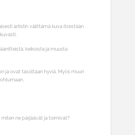
isesti artistin välittämä kuva itsestään
kuvasti.
äänitteistä, keikoista ja muusta
oon ja ovat tasoltaan hyviä. Myös muun
unohtumaan.
ja miten ne pärjäävät ja toimivat?