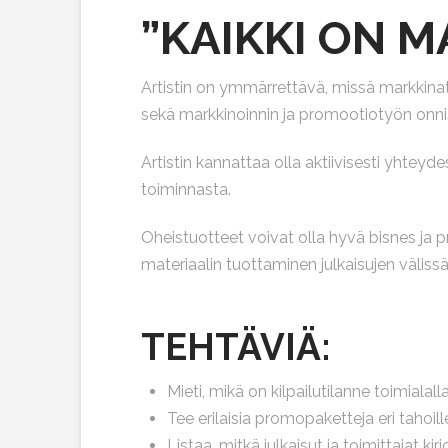
”KAIKKI ON M
Artistin on ymmärrettävä, missä markkinat ja
sekä markkinoinnin ja promootiotyön onnist
Artistin kannattaa olla aktiivisesti yhteyd
toiminnasta.
Oheistuotteet voivat olla hyvä bisnes ja 
materiaalin tuottaminen julkaisujen väliss
TEHTÄVIÄ:
Mieti, mikä on kilpailutilanne toimialal
Tee erilaisia promopaketteja eri tahoille
Listaa, mitkä julkaisut ja toimittajat k