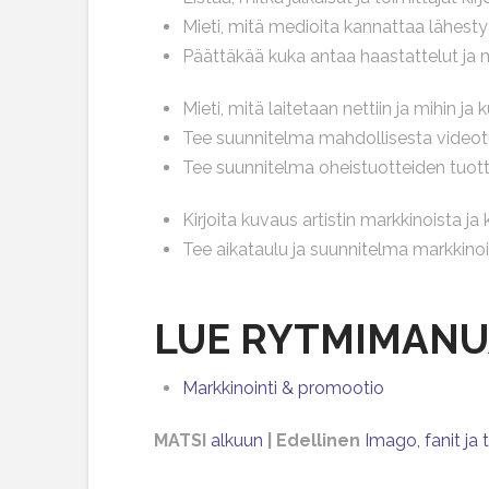
Mieti, mitä medioita kannattaa lähesty
Päättäkää kuka antaa haastattelut ja mi
Mieti, mitä laitetaan nettiin ja mihin ja
Tee suunnitelma mahdollisesta video
Tee suunnitelma oheistuotteiden tuot
Kirjoita kuvaus artistin markkinoista j
Tee aikataulu ja suunnitelma markkinoi
LUE RYTMIMANU
Markkinointi & promootio
MATSI
alkuun
| Edellinen
I
mago, fanit ja 