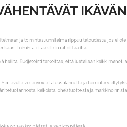
VÄHENTÄVÄT IKÄVÄN
elmaan ja toimintasuunnitelma riippuu taloudesta: jos ei ole r
nkaan. Toiminta pitää silloin rahoittaa itse.
 hallita. Budjetointi tarkoittaa, että luetellaan kaikki menot, 
Sen avulla voi arvioida taloustilannetta ja toimintaedellytyksi
änitetuotannosta, keikoista, oheistuotteista ja markkinoinnista
, joka on 150 km päässä ja 350 km päässä.