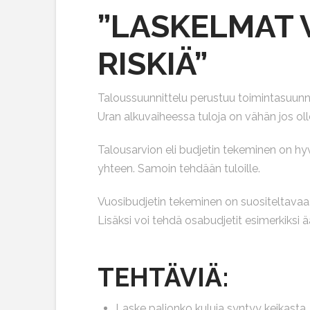
”LASKELMAT 
RISKIÄ”
Taloussuunnittelu perustuu toimintasuunnit
Uran alkuvaiheessa tuloja on vähän jos olle
Talousarvion eli budjetin tekeminen on hyvä
yhteen. Samoin tehdään tuloille.
Vuosibudjetin tekeminen on suositeltavaa. 
Lisäksi voi tehdä osabudjetit esimerkiksi ä
TEHTÄVIÄ:
Laske paljonko kuluja syntyy keikasta