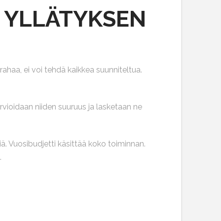
 YLLÄTYKSEN
ahaa, ei voi tehdä kaikkea suunniteltua.
arvioidaan niiden suuruus ja lasketaan ne
ä. Vuosibudjetti käsittää koko toiminnan.
.