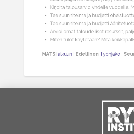
Kirjoita talousarvio yhdelle vuodelle.
Tee suunnitelma ja budjetti oheistuotte
Tee suunnitelma ja budjetti äänitetuot
Arvioi omat taloudelliset resurssit, pa
Miten tulot käytetään? Mitä keikkapalk
MATSI
alkuun
|
Edellinen
Työnjako
|
Seu