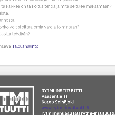
 Mitä kaikkea on tarkoitus tehdä ja mitä se tulee maksamaan?
ista.
annosta.
ljonko voit sijoittaa omia varoja toimintaan?
kioilla tehdään?
raava
Taloushallinto
RYTMI-INSTITUUTTI
Vaasantie 11
60100 Seinäjoki
www.rytmi-instituutti.fi
rytmimanuaali [ät] rytmi-instituutti.