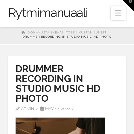
T
t
Rytmimanuaali
W
Nav
HOME
OMAKUSTANNEÄÄNITTEEN KUSTANNUKSET
DRUMMER RECORDING IN STUDIO MUSIC HD PHOTO
DRUMMER
RECORDING IN
STUDIO MUSIC HD
PHOTO
ADMIN
MAY 12, 2022