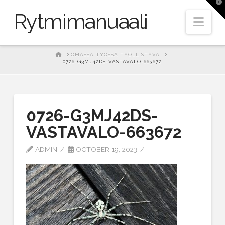
T
t
Rytmimanuaali
W
Nav
HOME
OMASSA TYÖSSÄ TYÖLLISTYVÄ
0726-G3MJ42DS-VASTAVALO-663672
0726-G3MJ42DS-
VASTAVALO-663672
ADMIN
OCTOBER 19, 2023