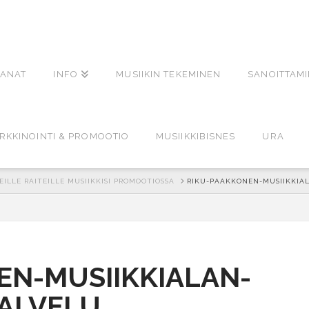
ANAT
INFO
MUSIIKIN TEKEMINEN
SANOITTAM
RKKINOINTI & PROMOOTIO
MUSIIKKIBISNES
URA
ILLE RAITEILLE MUSIIKKISI PROMOOTIOSSA
RIKU-PAAKKONEN-MUSIIKKIA
EN-MUSIIKKIALAN-
ALVELU