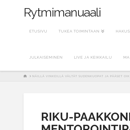
Rytmimanuaali
ETUSIVU
TUKEA TOIMINTAAN
HAKUS
JULKAISEMINEN
LIVE JA KEIKKAILU
MA
HOME
NÄILLÄ VINKEILLÄ VÄLTÄT SUDENKUOPAT JA PÄÄSET OIKE
RIKU-PAAKKON
MENTOROINTIP