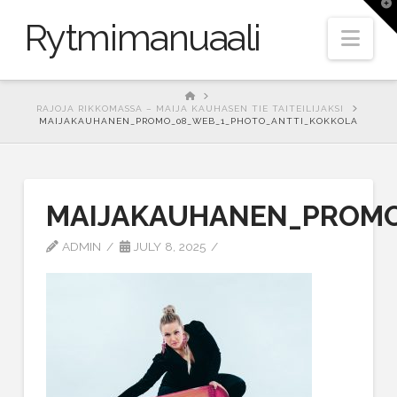
T
t
Rytmimanuaali
W
Nav
HOME
RAJOJA RIKKOMASSA – MAIJA KAUHASEN TIE TAITEILIJAKSI
MAIJAKAUHANEN_PROMO_08_WEB_1_PHOTO_ANTTI_KOKKOLA
MAIJAKAUHANEN_PROMO
ADMIN
JULY 8, 2025