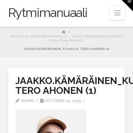
T
t
Rytmimanuaali
W
Nav
HOME
VAHVISTIN-VERTAISRYHMÄMALLI – TUKEA FREELANCEMUUSIKON
TYÖHYVINVOINTIIN
JAAKKO.KÄMÄRÄINEN_KUVAAJA TERO AHONEN (1)
JAAKKO.KÄMÄRÄINEN_K
TERO AHONEN (1)
ADMIN
OCTOBER 14, 2025