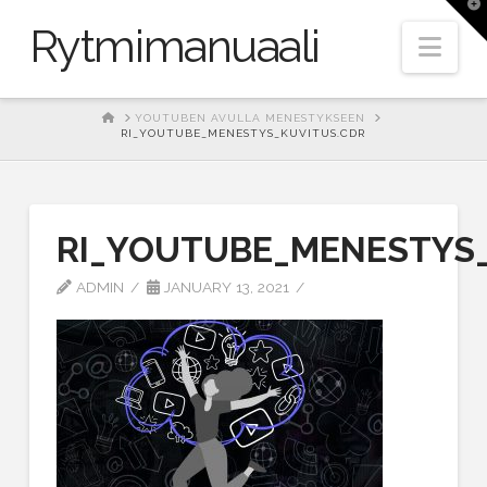
T
t
Rytmimanuaali
W
Nav
HOME
YOUTUBEN AVULLA MENESTYKSEEN
RI_YOUTUBE_MENESTYS_KUVITUS.CDR
RI_YOUTUBE_MENESTYS
ADMIN
JANUARY 13, 2021