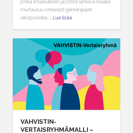
jonka ilmaisullinen jazzista lähtevä skaala
murtautuu rohkeasti genrerajojen
ulkopuolelle. …
Lue lisää
VAHVISTIN-
VERTAISRYHMÄMALLI –