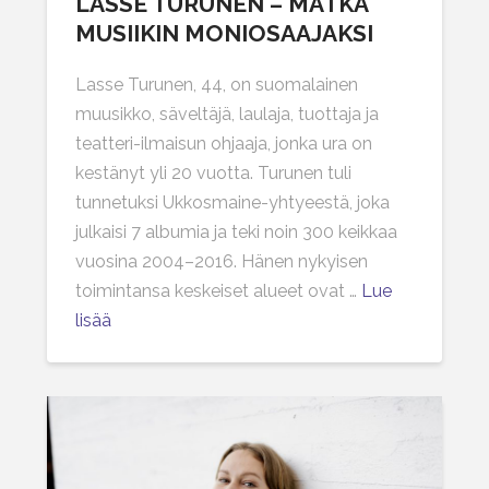
LASSE TURUNEN – MATKA
MUSIIKIN MONIOSAAJAKSI
Lasse Turunen, 44, on suomalainen
muusikko, säveltäjä, laulaja, tuottaja ja
teatteri-ilmaisun ohjaaja, jonka ura on
kestänyt yli 20 vuotta. Turunen tuli
tunnetuksi Ukkosmaine-yhtyeestä, joka
julkaisi 7 albumia ja teki noin 300 keikkaa
vuosina 2004–2016. Hänen nykyisen
toimintansa keskeiset alueet ovat …
Lue
lisää