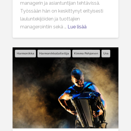
managerin ja asiantuntijan tehtävissä.
Työssään hän on keskittynyt erityisesti
lauluntekijöiden ja tuottajien
managerointiin sekä …
Lue lisää
Harmonikka
Harmonikkataiteilija
Kimmo Pohjonen
Ura