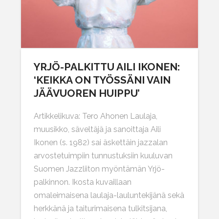
YRJÖ-PALKITTU AILI IKONEN:
‘KEIKKA ON TYÖSSÄNI VAIN
JÄÄVUOREN HUIPPU’
Artikkelikuva: Tero Ahonen Laulaja,
muusikko, säveltäjä ja sanoittaja Aili
Ikonen (s. 1982) sai äskettäin jazzalan
arvostetuimpiin tunnustuksiin kuuluvan
Suomen Jazzliiton myöntämän Yrjö-
palkinnon. Ikosta kuvaillaan
omaleimaisena laulaja-lauluntekijänä sekä
herkkänä ja taiturimaisena tulkitsijana,