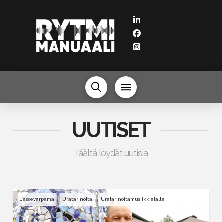
UUTISET
Täältä löydät uutisia
Jassevarpama
Uratarinoita
Uratarinoitamusiikkialalta