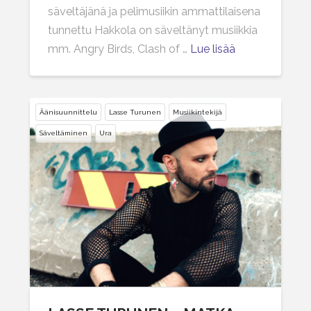
säveltäjänä ja pelimusiikin ammattilaisena
tunnettu Hakkola on säveltänyt musiikkia
mm. Angry Birds, Clash of …
Lue lisää
Äänisuunnittelu
Lasse Turunen
Musiikintekijä
Säveltäminen
Ura