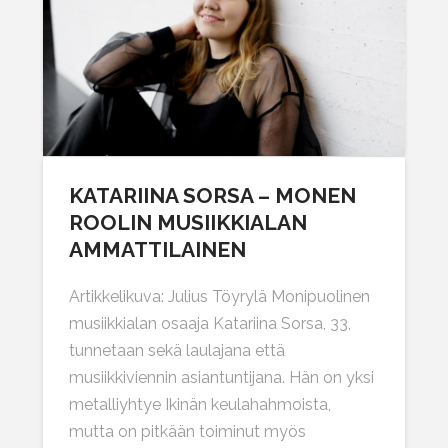
KATARIINA SORSA – MONEN
ROOLIN MUSIIKKIALAN
AMMATTILAINEN
Artikkelikuva: Julius Töyrylä Monipuolinen
musiikkialan osaaja Katariina Sorsa, 33,
tunnetaan sekä laulajana että
musiikkiviennin asiantuntijana. Hän on yksi
metalliyhtye Ikinän keulahahmoista,
mutta on pitkään toiminut myös