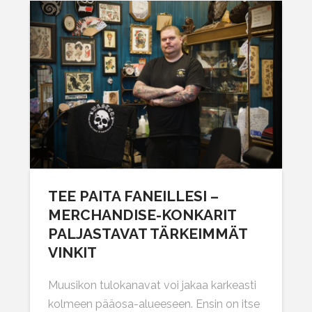
TEE PAITA FANEILLESI –
MERCHANDISE-KONKARIT
PALJASTAVAT TÄRKEIMMÄT
VINKIT
Muusikon tulokanavat voi jakaa karkeasti
kolmeen pääosa-alueeseen. Ensin on itse