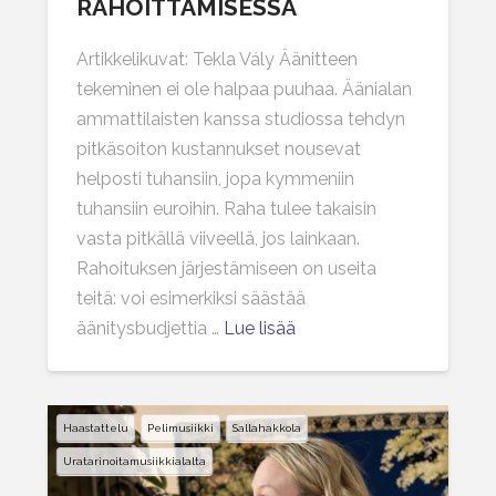
RAHOITTAMISESSA
Artikkelikuvat: Tekla Vály Äänitteen
tekeminen ei ole halpaa puuhaa. Äänialan
ammattilaisten kanssa studiossa tehdyn
pitkäsoiton kustannukset nousevat
helposti tuhansiin, jopa kymmeniin
tuhansiin euroihin. Raha tulee takaisin
vasta pitkällä viiveellä, jos lainkaan.
Rahoituksen järjestämiseen on useita
teitä: voi esimerkiksi säästää
äänitysbudjettia …
Lue lisää
Haastattelu
Pelimusiikki
Sallahakkola
Uratarinoitamusiikkialalta