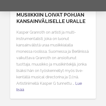
KASPER GRANROTH –
UTELIAISUUS JA KIINNOSTUS
MUSIIKKIIN LOIVAT POHJAN
KANSAINVÄLISELLE URALLE
Kasper Granroth on artisti ja multi-
instrumentalisti, joka on luonut
kansainvälistä uraa musiikkialalla
monessa roolissa. Suomessa ja Berliinissä
vaikuttava Granroth on ansioitunut
tuottaja, muusikko ja musiikintekijä, jonka
lisäksi hän on työskennellyt myös live-
kentällä musical directorina ja DJ:nä.
Artistinimellä Kasper G tunnettu …
Lue
lisää