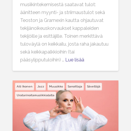
musiikintekemisestä saatavat tulot:
äänitteen myynti- ja striimaustulot sekä
Teoston ja Gramexin kautta ohjautuvat
tekijänoikeuskorvaukset kappaleiden
tekijöille ja esittäjille. Toinen merkittävä
tuloväylä on keikkailu, josta raha jakautuu
sekä keikkapalkkioihin (tai
pääsylipputuloihin) …
Lue lisää
Aili Ikonen
Jazz
Muusikko
Sanoittaja
Säveltäjä
Uratarinoitamusiikkialalta