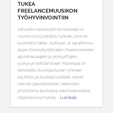
TUKEA
FREELANCEMUUSIKON
TYÖHYVINVOINTIIN
Vahvistin-vertaisryhmämateriaali on
vuonna 2025 julkaistu työkalu, joka on
suunnattu taide-, kulttuuri- ja tapahtuma-
alojen itsensätyöllistäjien, freelancereiden,
apurahansaajien ja yksinyrittäjien
työkyvyn edistämiseen. Materiaali on
tarkoitettu itseohjautuvien ryhmien
käyttöön ja se pitää sisällään ohjeet
ryhmän järjestämiseen, teemoihin
johdattavia alustuksia sekä keskustelua
ohjaavia kysymyksiä. …
Lue lisää