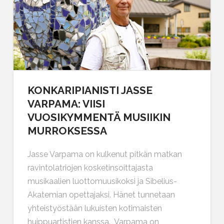
KONKARIPIANISTI JASSE
VARPAMA: VIISI
VUOSIKYMMENTÄ MUSIIKIN
MURROKSESSA
Jasse Varpama on kulkenut pitkän matkan
ravintolatriojen kosketinsoittajasta
musikaalien luottomuusikoksi ja Sibelius-
Akatemian opettajaksi. Hänet tunnetaan
yhteistyöstään lukuisten kotimaisten
huippuartistien kanssa. Varpama on