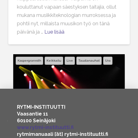
kouluttanut vapaan säestyksen taitajia, ollut
mukana musiikkiteknologian murroksessa ja
pohtii nyt, millaista muusikon työ on tänä
päivänä ja …
Lue lisää
Kaspergranroth
Keikkailu
Live
Taustanauhat
Ura
1
2
3
...
5
RYTMI-INSTITUUTTI
Vaasantie 11
60100 Seinäjoki
www.rytmi-instituutti.fi
rytmimanuaali [ät] rytmi-instituutti.fi