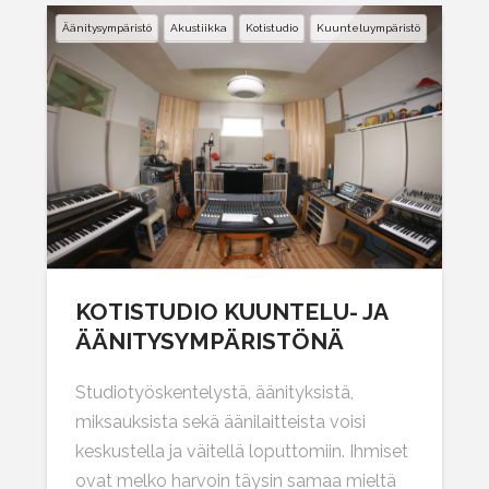
Äänitysympäristö
Akustiikka
Kotistudio
Kuunteluympäristö
KOTISTUDIO KUUNTELU- JA
ÄÄNITYSYMPÄRISTÖNÄ
Studiotyöskentelystä, äänityksistä,
miksauksista sekä äänilaitteista voisi
keskustella ja väitellä loputtomiin. Ihmiset
ovat melko harvoin täysin samaa mieltä