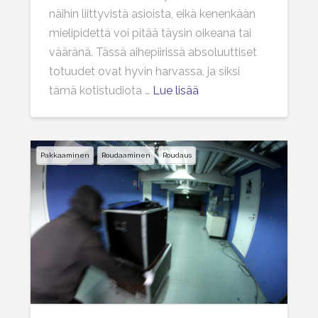
näihin liittyvistä asioista, eikä kenenkään
mielipidettä voi pitää täysin oikeana tai
vääränä. Tässä aihepiirissä absoluuttiset
totuudet ovat hyvin harvassa, ja siksi
tämä kotistudiota …
Lue lisää
Pakkaaminen
Roudaaminen
Roudaus