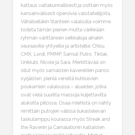
kattaus valtakunnallisesti ja osittain myös
kansainvälisesti operoivia valotaiteilijoita.
Vähäiselläkin tilanteen valaisulla voimme
todeta tämän pienen mutta värikkään
ryhmän värittäneen seikkailuja ainakin
seuraaville yhtyeille ja artisteille: Chisu,
CMX, Lordi, PMMP, Samuli Putro, Tiktak,
Uniklubi, Nicole ja Sara. Merkittävää on
ollut myös samaisten kavereiden panos
syrjäisten, pieniä veneitä kuhisevien
poukamien valaisussa – alueiden, jotka
ovat vielä suurilta massoja kuljettavilta
aluksilta piilossa. Osaa miehistä on nähty
nimittäin putrojen välissä liukastelevan
taskulamppu kourassa myös Streak and
the Ravenin ja Carnalationin kaltaisten