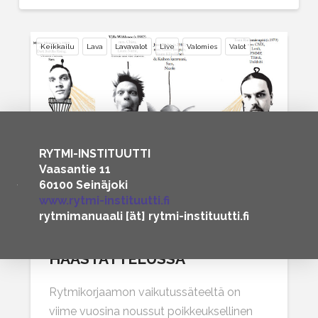
Keikkailu
Lava
Lavavalot
Live
Valomies
Valot
1
...
15
16
17
RYTMI-INSTITUUTTI
Vaasantie 11
60100 Seinäjoki
www.rytmi-instituutti.fi
rytmimanuaali [ät] rytmi-instituutti.fi
MAJAKANVARTIJAT –
VALOMIEHET
HAASTATTELUSSA
Rytmikorjaamon vaikutussäteeltä on
viime vuosina noussut poikkeuksellinen