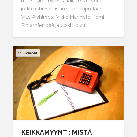
matkaajien leväisillä laitureilla. Miehet,
jotka puhuvat usein vain lampuillaan –
Ville Wahlroos, Mikko Männistö, Tomi
Rintamäenpää ja Jussi Koivu!
Keikkamyynti
KEIKKAMYYNTI: MISTÄ