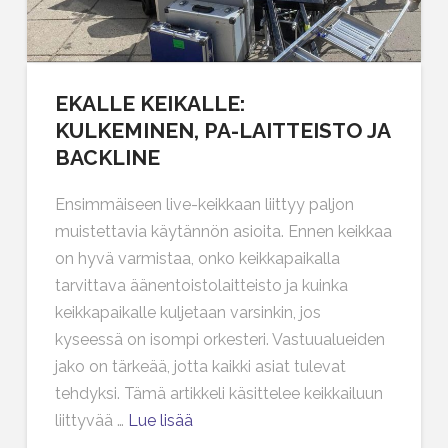
EKALLE KEIKALLE:
KULKEMINEN, PA-LAITTEISTO JA
BACKLINE
Ensimmäiseen live-keikkaan liittyy paljon
muistettavia käytännön asioita. Ennen keikkaa
on hyvä varmistaa, onko keikkapaikalla
tarvittava äänentoistolaitteisto ja kuinka
keikkapaikalle kuljetaan varsinkin, jos
kyseessä on isompi orkesteri. Vastuualueiden
jako on tärkeää, jotta kaikki asiat tulevat
tehdyksi. Tämä artikkeli käsittelee keikkailuun
liittyvää …
Lue lisää