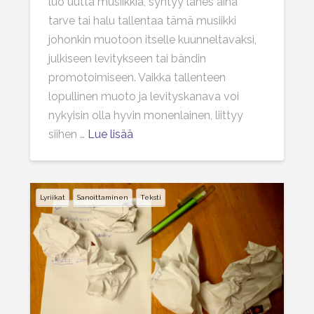
luo uutta musiikkia, syntyy lähes aina
tarve tai halu tallentaa tämä musiikki
johonkin muotoon itselle kuunneltavaksi,
julkiseen levitykseen tai bändin
promotoimiseen. Vaikka tallenteen
lopullinen muoto ja levityskanava voi
nykyisin olla hyvin monenlainen, liittyy
siihen …
Lue lisää
Lyriikat
Sanoittaminen
Teksti