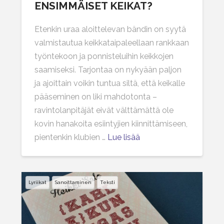
ENSIMMÄISET KEIKAT?
Etenkin uraa aloittelevan bändin on syytä
valmistautua keikkataipaleellaan rankkaan
työntekoon ja ponnisteluihin keikkojen
saamiseksi. Tarjontaa on nykyään paljon
ja ajoittain voikin tuntua siltä, että keikalle
pääseminen on liki mahdotonta –
ravintolanpitäjät eivät välttämättä ole
kovin hanakoita esiintyjien kiinnittämiseen,
pientenkin klubien …
Lue lisää
Lyriikat
Sanoittaminen
Teksti