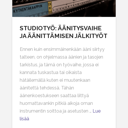
STUDIOTYÖ: ÄÄNITYSVAIHE
JA ÄÄNITTÄMISEN JÄLKITYÖT
Ennen kuin ensimmäinenkään ääni siirtyy
talteen, on ohjelmassa äänien ja tasojen
tarkistus, ja tämä on työvaihe, jossa ei
kannata tuskastua tai oikaista
hätäilemällä kuten ei muutenkaan
äänitettä tehdessä. Tähän
äänenkoestukseen saattaa liittyä
huomattavankin pitkiä aikoja oman
instrumentin soittoa ja asetusten …
Lue
lisää