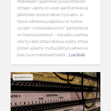
Materiaalin rajaaminen ja käytettävien
ottojen valinta on usein äänittämisessä
jälkitöiden ensimmäinen työvaihe. Jo
tässä vaiheessa paljastuu se, kuinka
syvään “materiaalisuohon” äänityksissä
on itsensä polkenut – toisaalta saattaa
olla hyväkin pitää tallessa useita ottoja
jostain asiasta, mutta jälkityövaiheessa
taas suuri materiaalimäärä …
Lue lisää
Äänittäminen