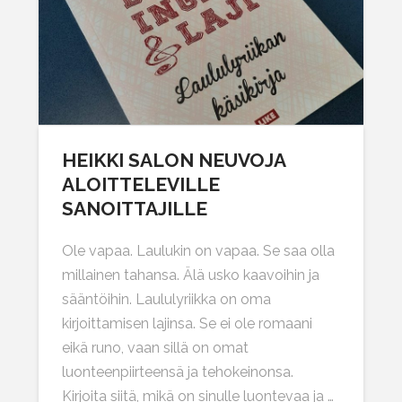
HEIKKI SALON NEUVOJA
ALOITTELEVILLE
SANOITTAJILLE
Ole vapaa. Laulukin on vapaa. Se saa olla
millainen tahansa. Älä usko kaavoihin ja
sääntöihin. Laululyriikka on oma
kirjoittamisen lajinsa. Se ei ole romaani
eikä runo, vaan sillä on omat
luonteenpiirteensä ja tehokeinonsa.
Kirjoita siitä, mikä on sinulle luontevaa ja …